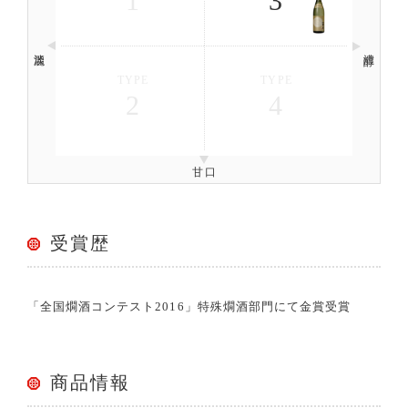
1
3
淡麗
濃醇
TYPE
TYPE
2
4
甘口
受賞歴
「全国燗酒コンテスト2016」特殊燗酒部門にて金賞受賞
商品情報