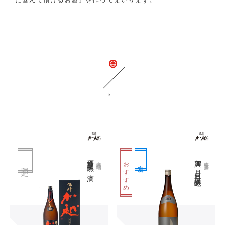
関連商品
酒峰加越 黒ノ滴
加賀ノ月 三日月 本醸造
おすすめ
大吟醸酒
本醸造酒
定番
限定