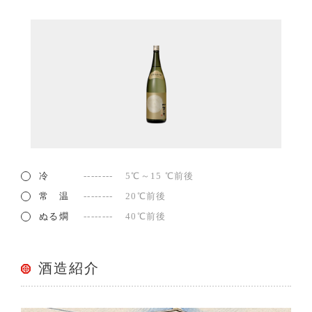
冷
5℃～15 ℃前後
常 温
20℃前後
ぬる燗
40℃前後
酒造紹介