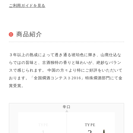
ご利用ガイドを見る
商品紹介
３年以上の熟成によって透き通る琥珀色に輝き、山廃仕込な
らではの旨味と、古酒独特の香りと味わいが、絶妙なバラン
スで感じられます。 中国の方々より特にご好評をいただいて
おります。「全国燗酒コンテスト2016」特殊燗酒部門にて金
賞受賞。
辛口
TYPE
TYPE