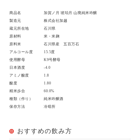
商品名
加賀ノ月 琥珀月 山廃純米吟醸
製造元
株式会社加越
蔵元所在地
石川県
原材料
米・米麹
原料米
石川県産 五百万石
アルコール度
15.5度
使用酵母
K9号酵母
日本酒度
-4.0
アミノ酸度
1.8
酸度
1.80
精米歩合
60.0%
種類（作り）
純米吟醸酒
保存方法
冷暗所
おすすめの飲み方