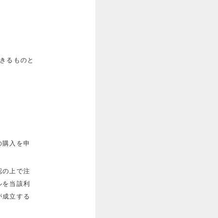
きるものと
の購入を申
認の上で注
ルを当該利
が成立する