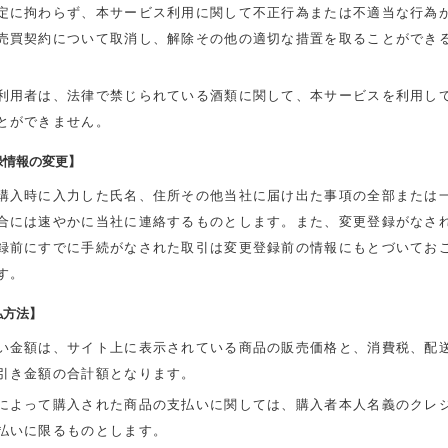
定に拘わらず、本サービス利用に関して不正行為または不適当な行為
売買契約について取消し、解除その他の適切な措置を取ることができ
利用者は、法律で禁じられている酒類に関して、本サービスを利用し
とができません。
録情報の変更】
購入時に入力した氏名、住所その他当社に届け出た事項の全部または
合には速やかに当社に連絡するものとします。また、変更登録がなさ
録前にすでに手続がなされた取引は変更登録前の情報にもとづいてお
す。
払方法】
い金額は、サイト上に表示されている商品の販売価格と、消費税、配
引き金額の合計額となります。
によって購入された商品の支払いに関しては、購入者本人名義のクレ
払いに限るものとします。