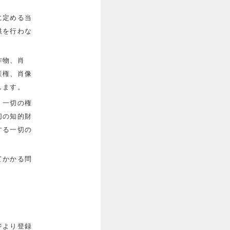
に定める当
供を行わな
作物、肖
産権、肖像
します。
、一切の権
切の知的財
する一切の
てかかる問
ジより登録