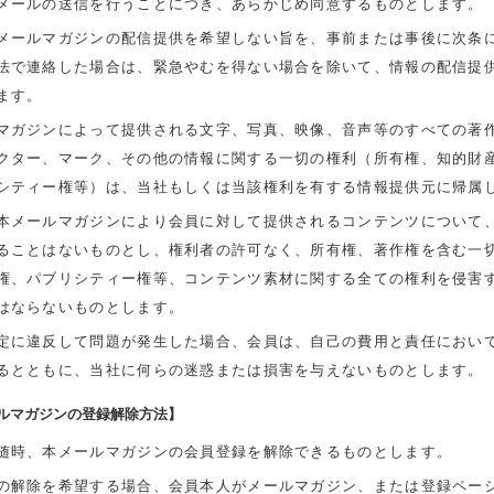
メールの送信を行うことにつき、あらかじめ同意するものとします。
メールマガジンの配信提供を希望しない旨を、事前または事後に次条
法で連絡した場合は、緊急やむを得ない場合を除いて、情報の配信提
ます。
マガジンによって提供される文字、写真、映像、音声等のすべての著
クター、マーク、その他の情報に関する一切の権利（所有権、知的財
シティー権等）は、当社もしくは当該権利を有する情報提供元に帰属
本メールマガジンにより会員に対して提供されるコンテンツについて
ることはないものとし、権利者の許可なく、所有権、著作権を含む一
権、パブリシティー権等、コンテンツ素材に関する全ての権利を侵害
はならないものとします。
定に違反して問題が発生した場合、会員は、自己の費用と責任におい
るとともに、当社に何らの迷惑または損害を与えないものとします。
ールマガジンの登録解除方法】
随時、本メールマガジンの会員登録を解除できるものとします。
の解除を希望する場合、会員本人がメールマガジン、または登録ペー