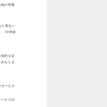
の他の情報
れた者をい
。ID登録
本規約を定
とみなしま
本サービス
サービスの