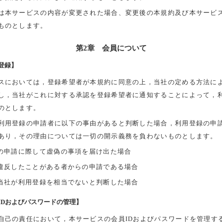
は本サービスの内容が変更された場合、変更後の本規約及び本サービ
ものとします。
第2章 会員について
登録】
スにおいては，登録希望者が本規約に同意の上，当社の定める方法に
し，当社がこれに対する承認を登録希望者に通知することによって，
のとします。
利用登録の申請者に以下の事由があると判断した場合，利用登録の申
あり，その理由については一切の開示義務を負わないものとします。
録の申請に際して虚偽の事項を届け出た場合
に違反したことがある者からの申請である場合
，当社が利用登録を相当でないと判断した場合
IDおよびパスワードの管理】
自己の責任において，本サービスの会員IDおよびパスワードを管理す