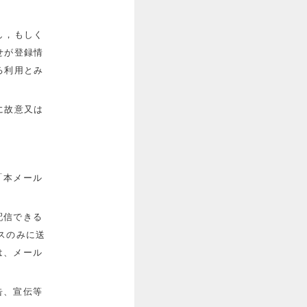
し，もしく
せが登録情
る利用とみ
に故意又は
「本メール
配信できる
スのみに送
は、メール
告、宣伝等