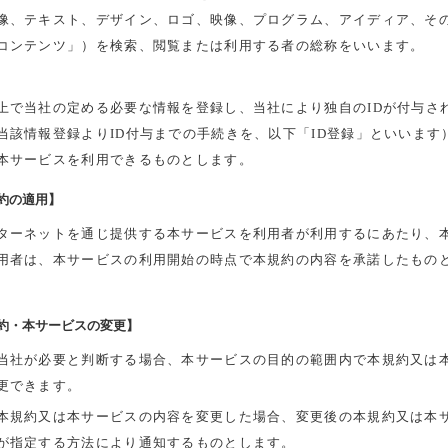
像、テキスト、デザイン、ロゴ、映像、プログラム、アイディア、そ
コンテンツ」）を検索、閲覧または利用する者の総称をいいます。
上で当社の定める必要な情報を登録し、当社により独自のIDが付与さ
当該情報登録よりID付与までの手続きを、以下「ID登録」といいます）
本サービスを利用できるものとします。
約の適用】
ターネットを通じ提供する本サービスを利用者が利用するにあたり、
用者は、本サービスの利用開始の時点で本規約の内容を承諾したもの
約・本サービスの変更】
当社が必要と判断する場合、本サービスの目的の範囲内で本規約又は
更できます。
本規約又は本サービスの内容を変更した場合、変更後の本規約又は本
が指定する方法により通知するものとします。