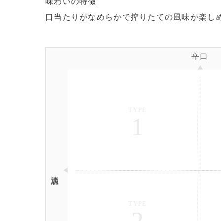
味わいの特徴
口当たりがなめらかで搾りたての風味が楽し
辛口
TYPE
1
淡麗
TYPE
2