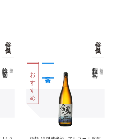
生吟醸 剱岳
特別純米 剱岳
吟醸酒
特別純米酒
おすすめ
定番
14.0
種類 特別純米酒 |アルコール度数