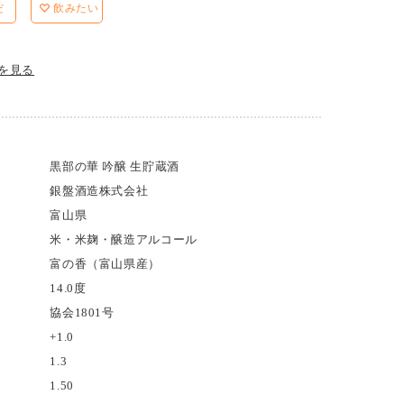
だ
飲みたい
を見る
黒部の華 吟醸 生貯蔵酒
銀盤酒造株式会社
富山県
米・米麹・醸造アルコール
富の香（富山県産）
14.0度
協会1801号
+1.0
1.3
1.50