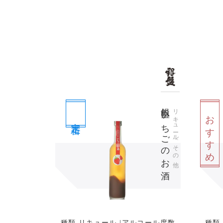
銀盤 いちごのお酒
リキュール/その他
おすすめ
定番
種類 リキュール |アルコール度数
種類