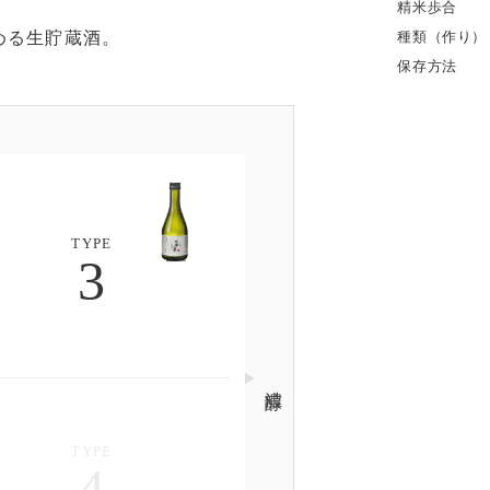
精米歩合
める生貯蔵酒。
種類（作り）
保存方法
TYPE
3
濃醇
TYPE
4