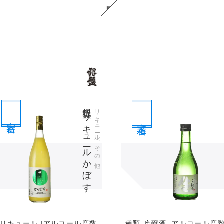
関連商品
銀盤 リキュールかぼす
リキュール/その他
定番
定番
 リキュール |アルコール度数
種類 吟醸酒 |アルコール度数 