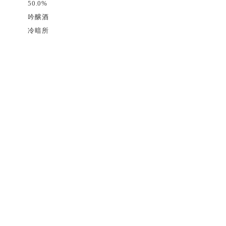
50.0%
吟醸酒
冷暗所