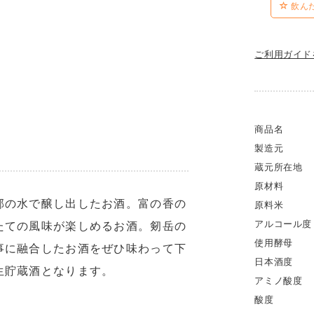
飲ん
ご利用ガイド
商品名
製造元
蔵元所在地
原材料
郡の水で醸し出したお酒。富の香の
原料米
アルコール度
たての風味が楽しめるお酒。剱岳の
使用酵母
事に融合したお酒をぜひ味わって下
日本酒度
生貯蔵酒となります。
アミノ酸度
酸度