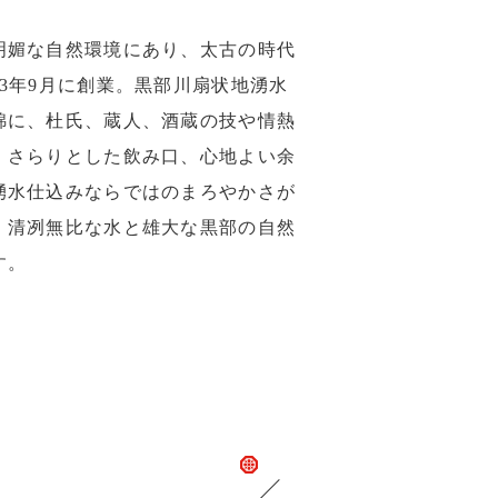
明媚な自然環境にあり、太古の時代
3年9月に創業。黒部川扇状地湧水
錦に、杜氏、蔵人、酒蔵の技や情熱
。さらりとした飲み口、心地よい余
湧水仕込みならではのまろやかさが
、清冽無比な水と雄大な黒部の自然
す。