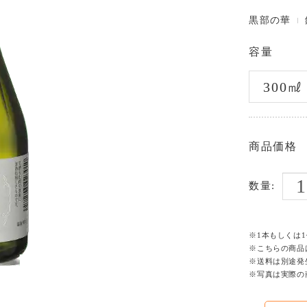
黒部の華
容量
商品価格
数量:
※1本もしくは
※こちらの商品
※送料は別途発
※写真は実際の