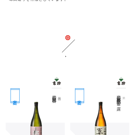
関連商品
高砂 純米旨口
高砂 本格焼酎 富士の露
純米酒
米
定番
定番