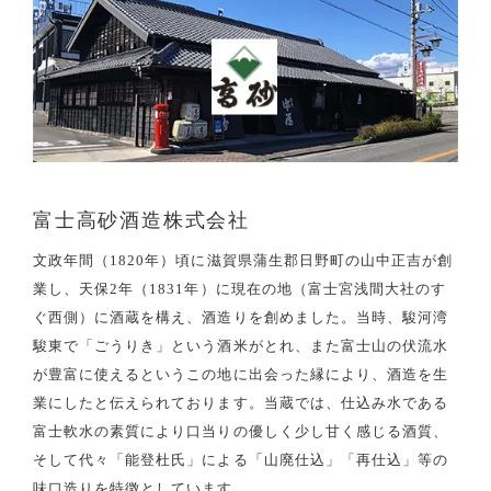
富士高砂酒造株式会社
文政年間（1820年）頃に滋賀県蒲生郡日野町の山中正吉が創
業し、天保2年（1831年）に現在の地（富士宮浅間大社のす
ぐ西側）に酒蔵を構え、酒造りを創めました。当時、駿河湾
駿東で「ごうりき」という酒米がとれ、また富士山の伏流水
が豊富に使えるというこの地に出会った縁により、酒造を生
業にしたと伝えられております。当蔵では、仕込み水である
富士軟水の素質により口当りの優しく少し甘く感じる酒質、
そして代々「能登杜氏」による「山廃仕込」「再仕込」等の
味口造りを特徴としています。