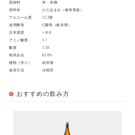
原材料
米・米麹
原料米
ひだほまれ（岐阜県産）
アルコール度
15.3度
使用酵母
G酵母（岐阜県）
日本酒度
+10.0
アミノ酸度
1.7
酸度
1.50
精米歩合
65.0%
種類（作り）
純米酒
保存方法
冷暗所
おすすめの飲み方