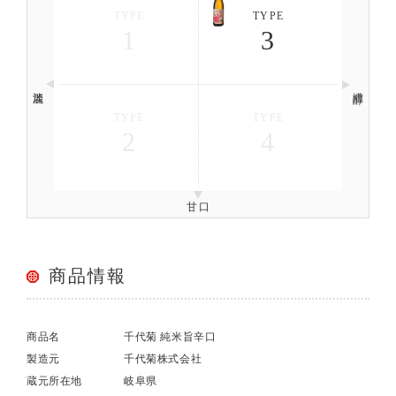
TYPE
TYPE
1
3
淡麗
濃醇
TYPE
TYPE
2
4
甘口
商品情報
商品名
千代菊 純米旨辛口
製造元
千代菊株式会社
蔵元所在地
岐阜県