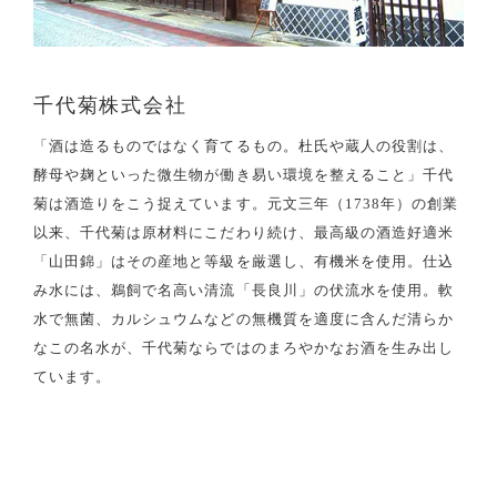
千代菊株式会社
「酒は造るものではなく育てるもの。杜氏や蔵人の役割は、
酵母や麹といった微生物が働き易い環境を整えること」千代
菊は酒造りをこう捉えています。元文三年（1738年）の創業
以来、千代菊は原材料にこだわり続け、最高級の酒造好適米
「山田錦」はその産地と等級を厳選し、有機米を使用。仕込
み水には、鵜飼で名高い清流「長良川」の伏流水を使用。軟
水で無菌、カルシュウムなどの無機質を適度に含んだ清らか
なこの名水が、千代菊ならではのまろやかなお酒を生み出し
ています。