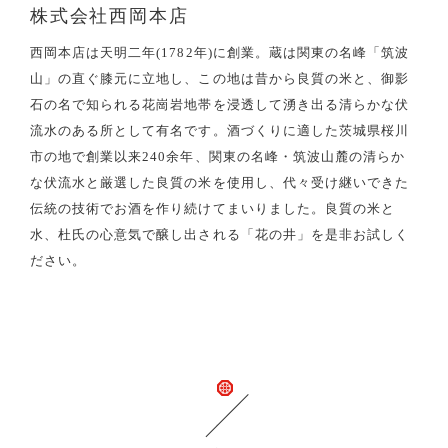
株式会社西岡本店
西岡本店は天明二年(1782年)に創業。蔵は関東の名峰「筑波
山」の直ぐ膝元に立地し、この地は昔から良質の米と、御影
石の名で知られる花崗岩地帯を浸透して湧き出る清らかな伏
流水のある所として有名です。酒づくりに適した茨城県桜川
市の地で創業以来240余年、関東の名峰・筑波山麓の清らか
な伏流水と厳選した良質の米を使用し、代々受け継いできた
伝統の技術でお酒を作り続けてまいりました。良質の米と
水、杜氏の心意気で醸し出される「花の井」を是非お試しく
ださい。
関連商品