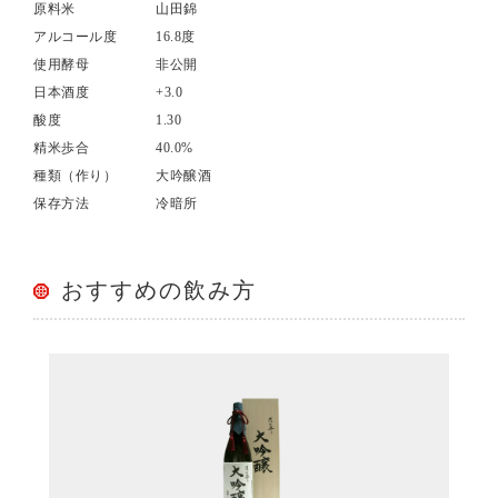
原料米
山田錦
アルコール度
16.8度
使用酵母
非公開
日本酒度
+3.0
酸度
1.30
精米歩合
40.0%
種類（作り）
大吟醸酒
保存方法
冷暗所
おすすめの飲み方