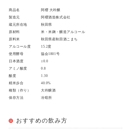
商品名
阿櫻 大吟醸
製造元
阿櫻酒造株式会社
蔵元所在地
秋田県
原材料
米・米麹・醸造アルコール
原料米
秋田県産秋田酒こまち
アルコール度
15.2度
使用酵母
協会1801号
日本酒度
±0.0
アミノ酸度
0.8
酸度
1.30
精米歩合
40.0%
種類（作り）
大吟醸酒
保存方法
冷暗所
おすすめの飲み方