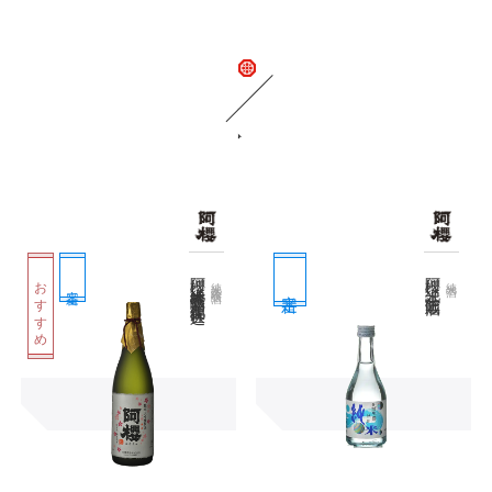
関連商品
阿櫻 純米大吟醸原酒 美郷錦仕込
阿櫻 純米 生貯蔵酒
おすすめ
純米大吟醸酒
純米酒
定番
定番