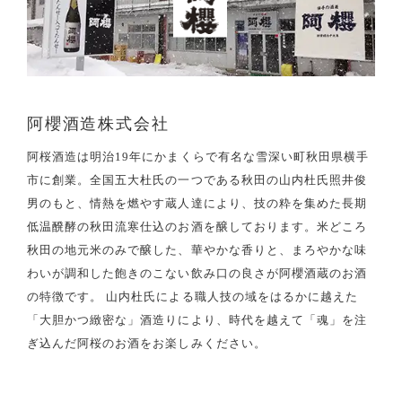
阿櫻酒造株式会社
阿桜酒造は明治19年にかまくらで有名な雪深い町秋田県横手
市に創業。全国五大杜氏の一つである秋田の山内杜氏照井俊
男のもと、情熱を燃やす蔵人達により、技の粋を集めた長期
低温醗酵の秋田流寒仕込のお酒を醸しております。米どころ
秋田の地元米のみで醸した、華やかな香りと、まろやかな味
わいが調和した飽きのこない飲み口の良さが阿櫻酒蔵のお酒
の特徴です。 山内杜氏による職人技の域をはるかに越えた
「大胆かつ緻密な」酒造りにより、時代を越えて「魂」を注
ぎ込んだ阿桜のお酒をお楽しみください。