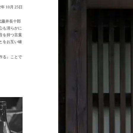
2年 10月 25日
代藤井長十郎
心も清らかに
音を持つ言葉
とをお互い確
作る』ことで
、