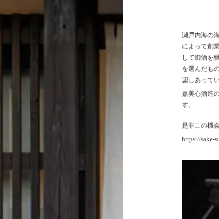
瀬戸内海の海
によって創
して御酒を
を選んだも
認しあって
嘉美心酒造
す。
是非この機
https://sake-