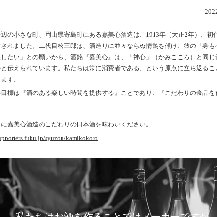
202
辺の小さな町、岡山県寄島町にある嘉美心酒造は、1913年（大正2年）、初
業されました。二代目松三郎は、酒造りに並々ならぬ情熱を傾け、彼の「身も
醸したい」との願いから、酒銘『嘉美心』は、「神心」（かみこころ）と同じ
のと伝えられています。私たちは常に消費者である、という原点に立ち返るこ
います。
の目標は『酒のある楽しい時間を提供する』ことであり、『こだわりの食品を
会に嘉美心酒造のこだわりの日本酒を味わいください。
supporters.fubu.jp/syuzou/kamikokoro
私たちはお酒を作ることではメーカーですが