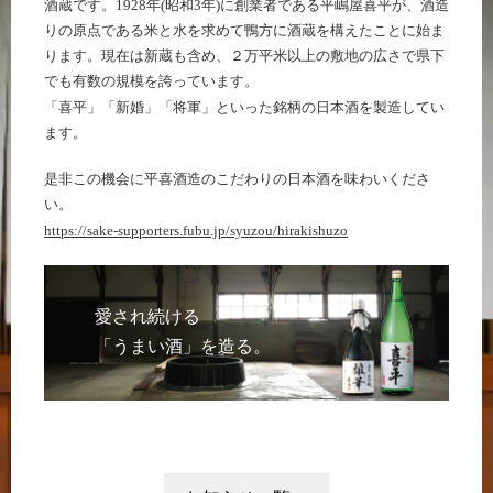
酒蔵です。1928年(昭和3年)に創業者である平嶋屋喜平が、酒造
りの原点である米と水を求めて鴨方に酒蔵を構えたことに始ま
ります。現在は新蔵も含め、２万平米以上の敷地の広さで県下
でも有数の規模を誇っています。
「喜平」「新婚」「将軍」といった銘柄の日本酒を製造してい
ます。
是非この機会に平喜酒造のこだわりの日本酒を味わいくださ
い。
https://sake-supporters.fubu.jp/syuzou/hirakishuzo
愛され続ける
「うまい酒」を造る。